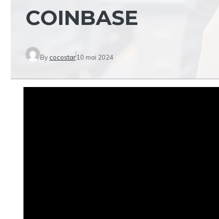
COINBASE
By
cocostar
10 mai 2024