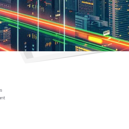
es
ant