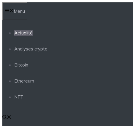
Aller
Menu
au
contenu
Actualité
Analyses crypto
Bitcoin
Ethereum
NFT