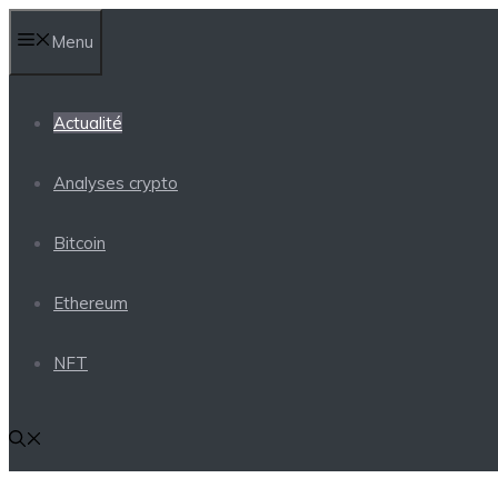
Aller
Menu
au
contenu
Actualité
Analyses crypto
Bitcoin
Ethereum
NFT