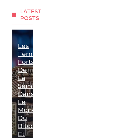
LATEST
POSTS
Les
Temps
Forts
De
La
Semaine
Dans
Le
Monde
Du
Bitcoin
Et