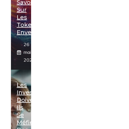
Savoir
Sur
Les
Tokens
Enveloppés
26
mai
2024
Les
Investisseurs
Doivent-
Ils
Se
Méfier