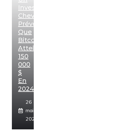
Investisseur
Chevronné
Prévoit
Que
Bitcoin
Atteindra
150
000
$
En
2024
26
mai
2024