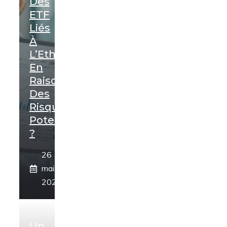
Des
ETF
Liés
À
L’Ethereum
En
Raison
Des
Risques
Potentiels
?
26
mai
2024
Un