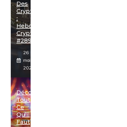
Des
Cryptomonnaies
:
Hebdo
Crypto
#289
26
mai
2024
Découvrez
Tout
Ce
Qu’il
Faut