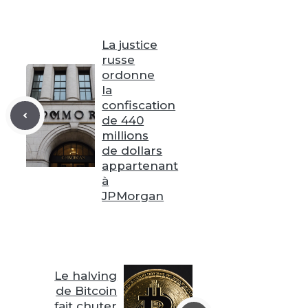
La justice
russe
ordonne
la
confiscation
de 440
millions
de dollars
appartenant
à
JPMorgan
Le halving
de Bitcoin
fait chuter