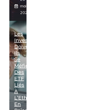
mai
2024
Les
Investisseurs
Doivent-
Ils
Se
Méfier
Des
ETF
Liés
À
L’Ethereum
En