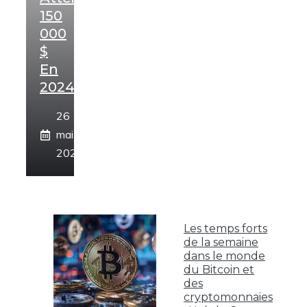
150
000
$
En
2024
26
mai
2024
Les temps forts
de la semaine
dans le monde
du Bitcoin et
des
cryptomonnaies