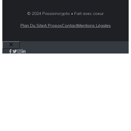
© 2024 Passioncrypto • Fait avec coeur
Plan Du Site
A Propos
Contact
Mentions Légales
Fermer