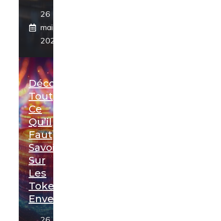
26
mai
2024
Découvrez
Tout
Ce
Qu’il
Faut
Savoir
Sur
Les
Tokens
Enveloppés
26