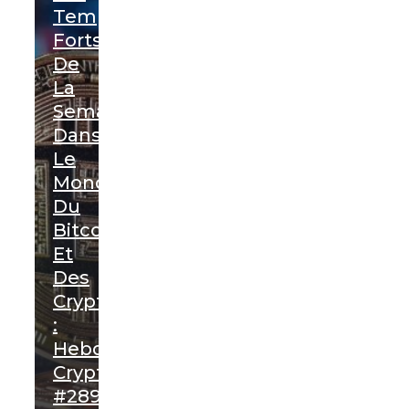
Temps
Forts
De
La
Semaine
Dans
Le
Monde
Du
Bitcoin
Et
Des
Cryptomonnaies
:
Hebdo
Crypto
#289