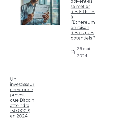
doivent-ils
se méfier
des ETF liés
à
l’Ethereum
en raison
des risques
potentiels ?
26 mai
2024
Un
investisseur
chevronné
prévoit
que Bitcoin
atteindra
150 000 $
en 2024