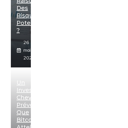
Raison
Des
Risques
Potentiels
?
26
mai
2024
Un
Investisseur
Chevronné
Prévoit
Que
Bitcoin
Atteindra